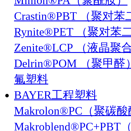
Minlon®PA（聚酰胺）
Crastin®PBT （
Rynite®PET （聚
Zenite®LCP （液晶
Delrin®POM （聚甲醛
氟塑料
BAYER工程塑料
Makrolon®PC（聚碳
Makroblend®PC+P