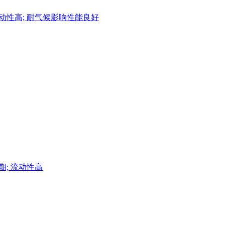
好; 流动性高; 耐气候影响性能良好
周期; 流动性高