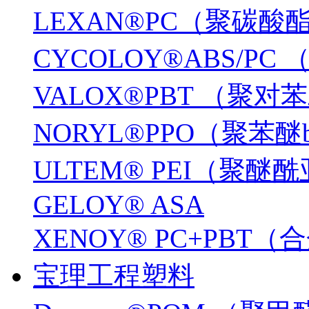
LEXAN®PC（聚碳酸
CYCOLOY®ABS/PC
VALOX®PBT （聚
NORYL®PPO（聚苯醚
ULTEM® PEI（聚醚
GELOY® ASA
XENOY® PC+PBT
宝理工程塑料