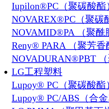
Iupilon®PC（聚碳酸
NOVAREX®PC（聚
NOVAMID®PA （聚
Reny® PARA （聚芳
NOVADURAN®PB
LG工程塑料
Lupoy® PC（聚碳酸酯
Lupoy® PC/ABS（