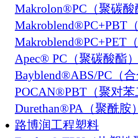
Makrolon®PC（聚碳
Makroblend®PC+P
Makroblend®PC+P
Apec® PC（聚碳酸酯
Bayblend®ABS/PC
POCAN®PBT（聚
Durethan®PA（聚酰胺
路博润工程塑料