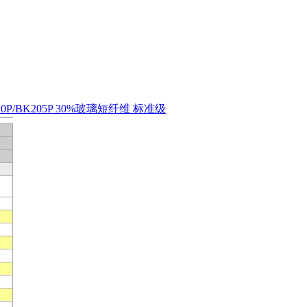
BK210P/BK205P 30%玻璃短纤维 标准级